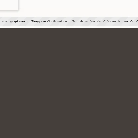
terface graphique par Thoy pour
Kits-Gratuits.net
-
Tous droits réservés
-
Créer un site
avec OnLC.