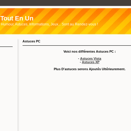
Tout En Un
Humour, Astuces, Informations, Jeux... Sont au Rendez-vous !
Astuces PC
Voici nos différentes Astuces PC :
-
Astuces Vista
-
Astuces XP
Plus D'astuces serons Ajoutés Ultérieurement.