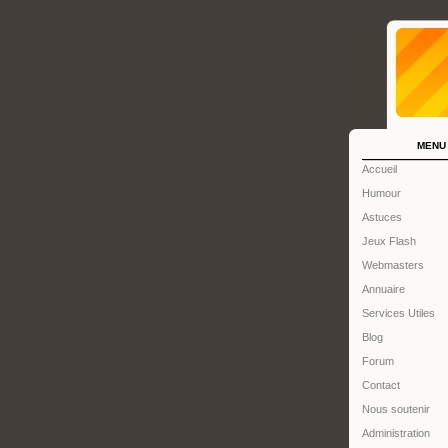
MENU
Accueil
Humour
Astuces
Jeux Flash
Webmasters
Annuaire
Services Utiles
Blog
Forum
Contact
Nous soutenir
Administration