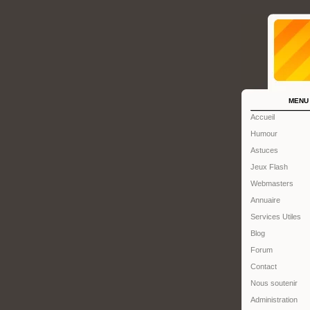
MENU
Accueil
Humour
Astuces
Jeux Flash
Webmasters
Annuaire
Services Utiles
Blog
Forum
Contact
Nous soutenir
Administration