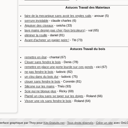
Astuces Travail des Materiaux
faire de la mecanique sans avoir les ongles salis
- anouar (5)
serrure inviolable
- claude charles (6)
Aiguiser des ciseaux
- seisha (33)
lave mains design pas cher (bon bricoleurs)
- val (65)
eliminer la rouille
- daniel (81)
Avant d'acheter un papier peint !
- Titi (73)
Astuces Travail du bois
remettre en état
- chantal (67)
Clouer sans fendre le bois
- Denis (78)
remettre en place une porte lourde sur ces gonds
- cici (67)
ne pas fendre le bois
- ludovic (82)
un clou dans du bois dur
- ludovic (75)
clouer sans fendre le bois
- Corentin (81)
Silicone sur les mains
- Théo (93)
Scie qui ne bloque plus
- Ricky (69)
Planté un clou sans se taper sur les doigts
- Roland (66)
Visser une vis sans fendre le bois
- Roland (64)
terface graphique par Thoy pour
Kits-Gratuits.net
-
Tous droits réservés
-
Créer un site
avec OnLC.