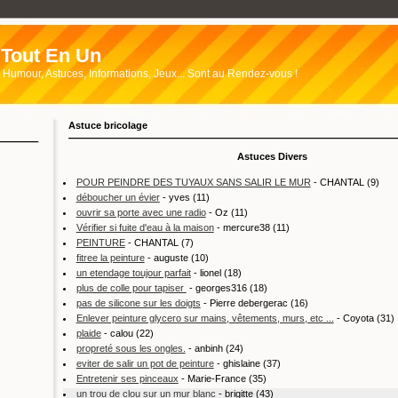
Tout En Un
Humour, Astuces, Informations, Jeux... Sont au Rendez-vous !
Astuce bricolage
Astuces Divers
POUR PEINDRE DES TUYAUX SANS SALIR LE MUR
- CHANTAL (9)
déboucher un évier
- yves (11)
ouvrir sa porte avec une radio
- Oz (11)
Vérifier si fuite d'eau à la maison
- mercure38 (11)
PEINTURE
- CHANTAL (7)
fitree la peinture
- auguste (10)
un etendage toujour parfait
- lionel (18)
plus de colle pour tapiser
- georges316 (18)
pas de silicone sur les doigts
- Pierre debergerac (16)
Enlever peinture glycero sur mains, vêtements, murs, etc ...
- Coyota (31)
plaide
- calou (22)
propreté sous les ongles.
- anbinh (24)
eviter de salir un pot de peinture
- ghislaine (37)
Entretenir ses pinceaux
- Marie-France (35)
un trou de clou sur un mur blanc
- brigitte (43)